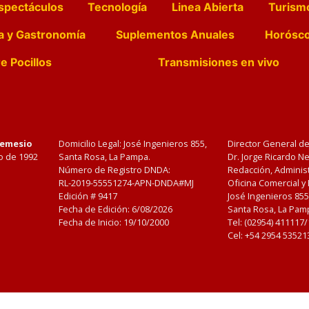
spectáculos
Tecnología
Linea Abierta
Turism
a y Gastronomía
Suplementos Anuales
Horósc
e Pocillos
Transmisiones en vivo
Nemesio
Domicilio Legal: José Ingenieros 855,
Director General d
o de 1992
Santa Rosa, La Pampa.
Dr. Jorge Ricardo 
Número de Registro DNDA:
Redacción, Administ
RL-2019-55551274-APN-DNDA#MJ
Oficina Comercial y
Edición #
9417
José Ingenieros 855
Fecha de Edición:
6/08/2026
Santa Rosa, La Pamp
Fecha de Inicio: 19/10/2000
Tel: (02954) 411117
Cel: +54 2954 53521