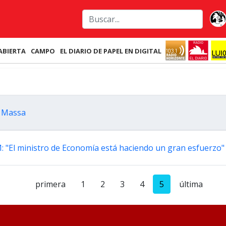
ABIERTA
CAMPO
EL DIARIO DE PAPEL EN DIGITAL
r Massa
: "El ministro de Economía está haciendo un gran esfuerzo"
primera
1
2
3
4
5
última