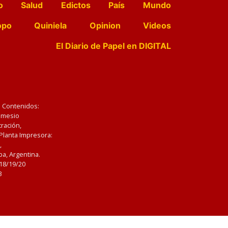
o
Salud
Edictos
País
Mundo
opo
Quiniela
Opinion
Videos
El Diario de Papel en DIGITAL
e Contenidos:
Nemesio
ración,
 Planta Impresora:
,
a, Argentina.
/18/19/20
3