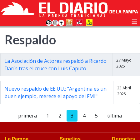
Respaldo
27 Mayo
La Asociación de Actores respaldó a Ricardo
2025
Darín tras el cruce con Luis Caputo
23 Abril
Nuevo respaldo de EE.UU.: "Argentina es un
2025
buen ejemplo, merece el apoyo del FMI"
primera
1
2
3
4
5
última
La Pampa
Sepelios
Deportes