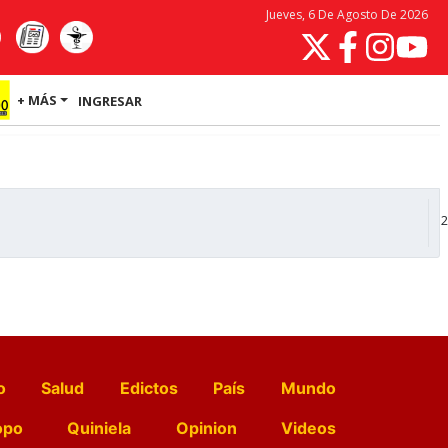
Jueves, 6 De Agosto De 2026
+ MÁS
INGRESAR
2
o
Salud
Edictos
País
Mundo
opo
Quiniela
Opinion
Videos