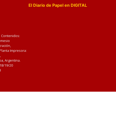
El Diario de Papel en DIGITAL
e Contenidos:
Nemesio
ración,
 Planta Impresora:
,
a, Argentina.
/18/19/20
3