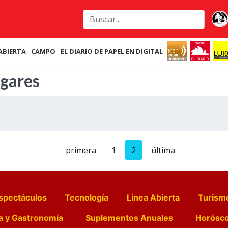
ABIERTA
CAMPO
EL DIARIO DE PAPEL EN DIGITAL
gares
primera
1
2
última
spectáculos
Tecnología
Linea Abierta
Turism
a y Gastronomía
Suplementos Anuales
Horósc