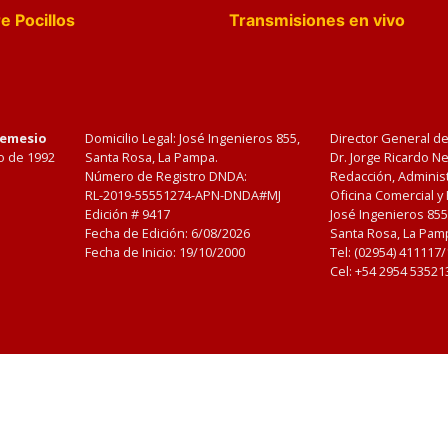
e Pocillos
Transmisiones en vivo
Nemesio
Domicilio Legal: José Ingenieros 855,
Director General d
o de 1992
Santa Rosa, La Pampa.
Dr. Jorge Ricardo 
Número de Registro DNDA:
Redacción, Administ
RL-2019-55551274-APN-DNDA#MJ
Oficina Comercial y
Edición #
9417
José Ingenieros 855
Fecha de Edición:
6/08/2026
Santa Rosa, La Pamp
Fecha de Inicio: 19/10/2000
Tel: (02954) 411117
Cel: +54 2954 53521