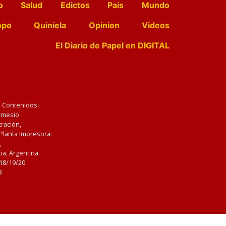
o
Salud
Edictos
País
Mundo
opo
Quiniela
Opinion
Videos
El Diario de Papel en DIGITAL
e Contenidos:
Nemesio
ración,
 Planta Impresora:
,
a, Argentina.
/18/19/20
3