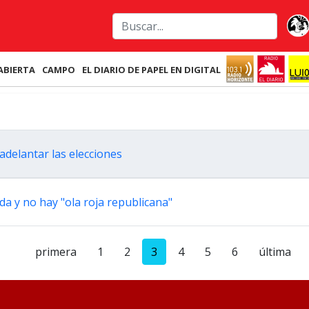
ABIERTA
CAMPO
EL DIARIO DE PAPEL EN DIGITAL
adelantar las elecciones
da y no hay "ola roja republicana"
primera
1
2
3
4
5
6
última