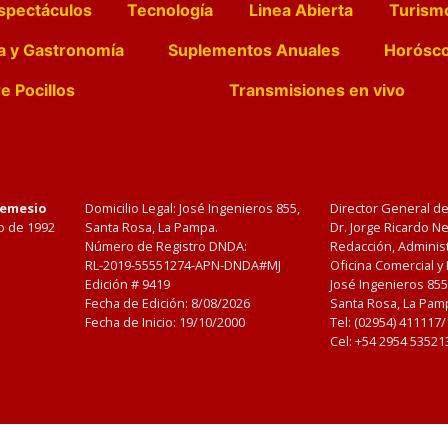
spectáculos
Tecnología
Linea Abierta
Turism
a y Gastronomía
Suplementos Anuales
Horósc
e Pocillos
Transmisiones en vivo
Nemesio
Domicilio Legal: José Ingenieros 855,
Director General d
o de 1992
Santa Rosa, La Pampa.
Dr. Jorge Ricardo 
Número de Registro DNDA:
Redacción, Administ
RL-2019-55551274-APN-DNDA#MJ
Oficina Comercial y
Edición #
9419
José Ingenieros 855
Fecha de Edición:
8/08/2026
Santa Rosa, La Pamp
Fecha de Inicio: 19/10/2000
Tel: (02954) 411117
Cel: +54 2954 53521