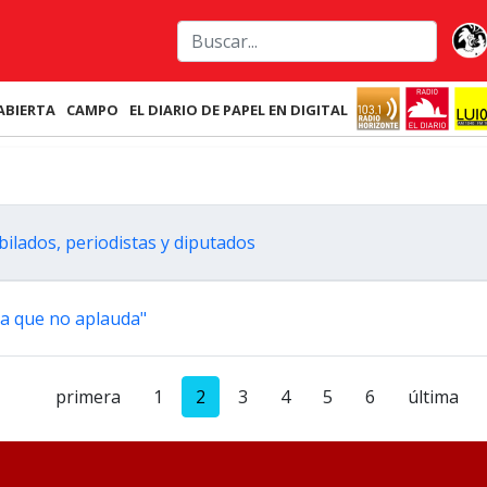
ABIERTA
CAMPO
EL DIARIO DE PAPEL EN DIGITAL
bilados, periodistas y diputados
rra que no aplauda"
primera
1
2
3
4
5
6
última