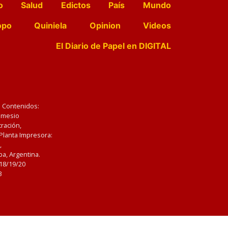
o
Salud
Edictos
País
Mundo
opo
Quiniela
Opinion
Videos
El Diario de Papel en DIGITAL
e Contenidos:
Nemesio
ración,
 Planta Impresora:
,
a, Argentina.
/18/19/20
3