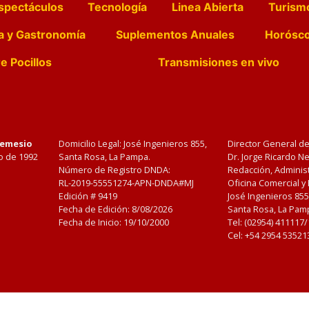
spectáculos
Tecnología
Linea Abierta
Turism
a y Gastronomía
Suplementos Anuales
Horósc
e Pocillos
Transmisiones en vivo
Nemesio
Domicilio Legal: José Ingenieros 855,
Director General d
o de 1992
Santa Rosa, La Pampa.
Dr. Jorge Ricardo 
Número de Registro DNDA:
Redacción, Administ
RL-2019-55551274-APN-DNDA#MJ
Oficina Comercial y
Edición #
9419
José Ingenieros 855
Fecha de Edición:
8/08/2026
Santa Rosa, La Pamp
Fecha de Inicio: 19/10/2000
Tel: (02954) 411117
Cel: +54 2954 53521