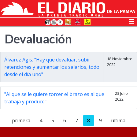
Devaluación
18 Noviembre
Álvarez Agis: "Hay que devaluar, subir
2022
retenciones y aumentar los salarios, todo
desde el día uno"
23 Julio
"Al que se le quiere torcer el brazo es al que
2022
trabaja y produce"
primera
4
5
6
7
8
9
última