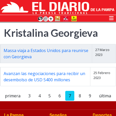
Kristalina Georgieva
27 Marzo
Massa viaja a Estados Unidos para reunirse
2023
con Georgieva
25 Febrero
Avanzan las negociaciones para recibir un
2023
desembolso de USD 5400 millones
primera
3
4
5
6
7
8
9
última
La Pampa
Sepelios
Deportes