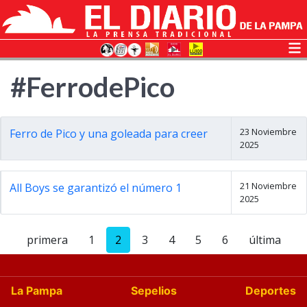
#FerrodePico
23 Noviembre
Ferro de Pico y una goleada para creer
2025
21 Noviembre
All Boys se garantizó el número 1
2025
primera
1
2
3
4
5
6
última
La Pampa
Sepelios
Deportes