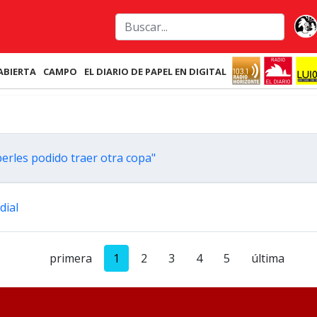
ABIERTA
CAMPO
EL DIARIO DE PAPEL EN DIGITAL
berles podido traer otra copa"
dial
primera
1
2
3
4
5
última