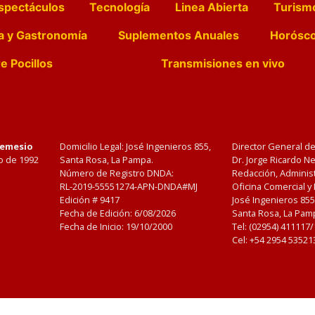
spectáculos
Tecnología
Linea Abierta
Turism
a y Gastronomía
Suplementos Anuales
Horósc
e Pocillos
Transmisiones en vivo
Nemesio
Domicilio Legal: José Ingenieros 855,
Director General d
o de 1992
Santa Rosa, La Pampa.
Dr. Jorge Ricardo 
Número de Registro DNDA:
Redacción, Administ
RL-2019-55551274-APN-DNDA#MJ
Oficina Comercial y
Edición #
9417
José Ingenieros 855
Fecha de Edición:
6/08/2026
Santa Rosa, La Pamp
Fecha de Inicio: 19/10/2000
Tel: (02954) 411117
Cel: +54 2954 53521