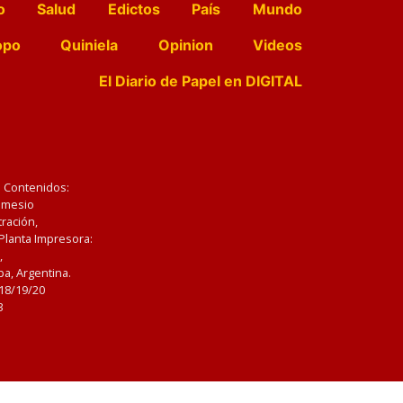
o
Salud
Edictos
País
Mundo
opo
Quiniela
Opinion
Videos
El Diario de Papel en DIGITAL
e Contenidos:
Nemesio
ración,
 Planta Impresora:
,
a, Argentina.
/18/19/20
3