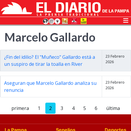
Marcelo Gallardo
23 Febrero
¿Fin del idilio? El "Muñeco" Gallardo está a
2026
un suspiro de tirar la toalla en River
23 Febrero
Aseguran que Marcelo Gallardo analiza su
2026
renuncia
primera
1
2
3
4
5
6
última
La Pampa
Sepelios
Deportes