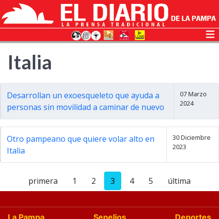
Italia
07 Marzo
Desarrollan un exoesqueleto que ayuda a
2024
personas sin movilidad a caminar de nuevo
30 Diciembre
Otro pampeano que quiere volar alto en
2023
Italia
primera
1
2
3
4
5
última
La Pampa
Sepelios
Deportes