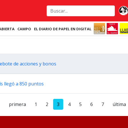
ABIERTA
CAMPO
EL DIARIO DE PAPEL EN DIGITAL
 rebote de acciones y bonos
ís llegó a 850 puntos
primera
1
2
3
4
5
6
7
última