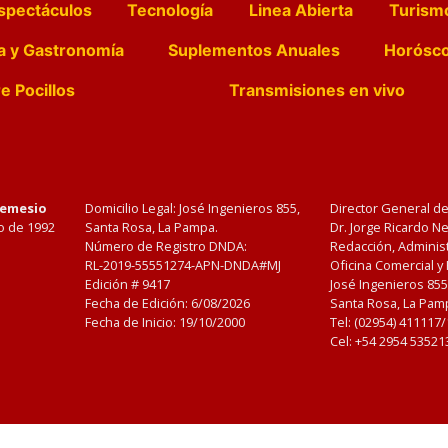
spectáculos
Tecnología
Linea Abierta
Turism
a y Gastronomía
Suplementos Anuales
Horósc
e Pocillos
Transmisiones en vivo
Nemesio
Domicilio Legal: José Ingenieros 855,
Director General d
o de 1992
Santa Rosa, La Pampa.
Dr. Jorge Ricardo 
Número de Registro DNDA:
Redacción, Administ
RL-2019-55551274-APN-DNDA#MJ
Oficina Comercial y
Edición #
9417
José Ingenieros 855
Fecha de Edición:
6/08/2026
Santa Rosa, La Pamp
Fecha de Inicio: 19/10/2000
Tel: (02954) 411117
Cel: +54 2954 53521