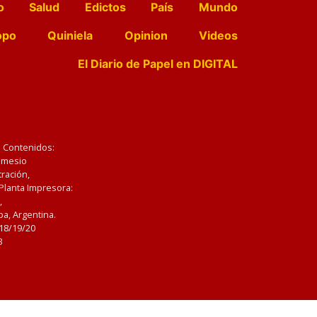
o
Salud
Edictos
País
Mundo
opo
Quiniela
Opinion
Videos
El Diario de Papel en DIGITAL
e Contenidos:
Nemesio
ración,
 Planta Impresora:
,
a, Argentina.
/18/19/20
3