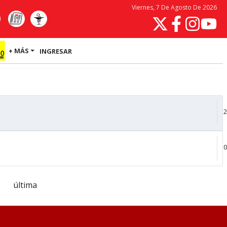
Viernes, 7 De Agosto De 2026
+ MÁS
INGRESAR
2
0
última