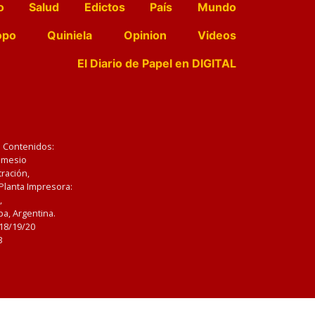
o
Salud
Edictos
País
Mundo
opo
Quiniela
Opinion
Videos
El Diario de Papel en DIGITAL
e Contenidos:
Nemesio
ración,
 Planta Impresora:
,
a, Argentina.
/18/19/20
3