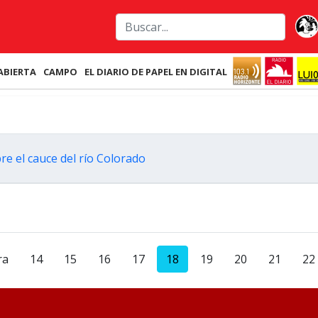
ABIERTA
CAMPO
EL DIARIO DE PAPEL EN DIGITAL
bre el cauce del río Colorado
ra
14
15
16
17
18
19
20
21
22