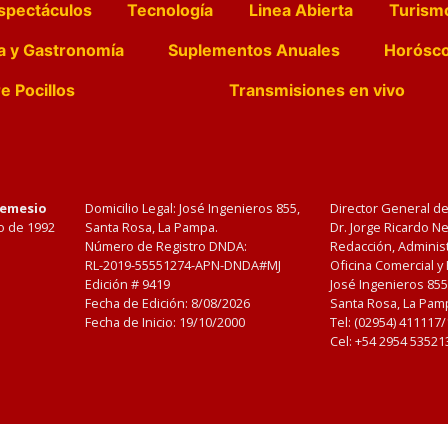
spectáculos
Tecnología
Linea Abierta
Turism
a y Gastronomía
Suplementos Anuales
Horósc
e Pocillos
Transmisiones en vivo
Nemesio
Domicilio Legal: José Ingenieros 855,
Director General d
o de 1992
Santa Rosa, La Pampa.
Dr. Jorge Ricardo 
Número de Registro DNDA:
Redacción, Administ
RL-2019-55551274-APN-DNDA#MJ
Oficina Comercial y
Edición #
9419
José Ingenieros 855
Fecha de Edición:
8/08/2026
Santa Rosa, La Pamp
Fecha de Inicio: 19/10/2000
Tel: (02954) 411117
Cel: +54 2954 53521