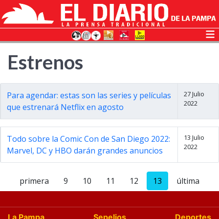
Estrenos
27 Julio
Para agendar: estas son las series y películas
2022
que estrenará Netflix en agosto
13 Julio
Todo sobre la Comic Con de San Diego 2022:
2022
Marvel, DC y HBO darán grandes anuncios
primera
9
10
11
12
13
última
La Pampa
Sepelios
Deportes