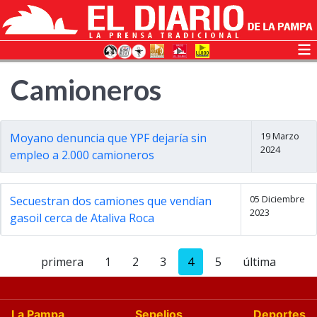
Camioneros
19 Marzo
Moyano denuncia que YPF dejaría sin
2024
empleo a 2.000 camioneros
05 Diciembre
Secuestran dos camiones que vendían
2023
gasoil cerca de Ataliva Roca
primera
1
2
3
4
5
última
La Pampa
Sepelios
Deportes