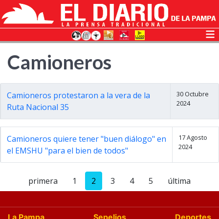
Camioneros
30 Octubre
Camioneros protestaron a la vera de la
2024
Ruta Nacional 35
17 Agosto
Camioneros quiere tener "buen diálogo" en
2024
el EMSHU "para el bien de todos"
primera
1
2
3
4
5
última
La Pampa
Sepelios
Deportes