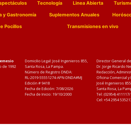
spectáculos
Tecnología
Linea Abierta
Turism
a y Gastronomía
Suplementos Anuales
Horósc
e Pocillos
Transmisiones en vivo
Nemesio
Domicilio Legal: José Ingenieros 855,
Director General d
o de 1992
Santa Rosa, La Pampa.
Dr. Jorge Ricardo 
Número de Registro DNDA:
Redacción, Administ
RL-2019-55551274-APN-DNDA#MJ
Oficina Comercial y
Edición #
9418
José Ingenieros 855
Fecha de Edición:
7/08/2026
Santa Rosa, La Pamp
Fecha de Inicio: 19/10/2000
Tel: (02954) 411117
Cel: +54 2954 53521