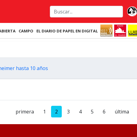
ABIERTA
CAMPO
EL DIARIO DE PAPEL EN DIGITAL
zheimer hasta 10 años
primera
1
2
3
4
5
6
última