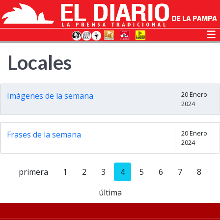
Locales
20 Enero
Imágenes de la semana
2024
20 Enero
Frases de la semana
2024
primera
1
2
3
4
5
6
7
8
última