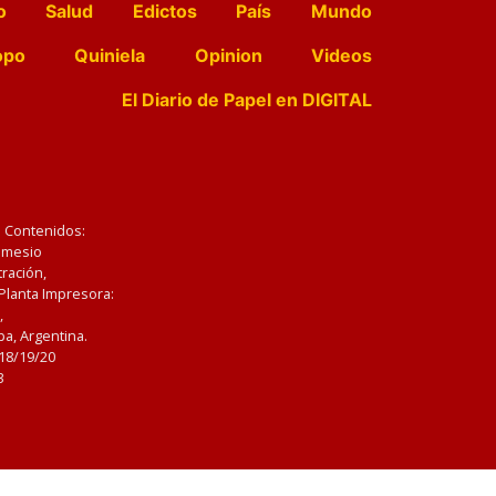
o
Salud
Edictos
País
Mundo
opo
Quiniela
Opinion
Videos
El Diario de Papel en DIGITAL
e Contenidos:
Nemesio
ración,
 Planta Impresora:
,
a, Argentina.
/18/19/20
3