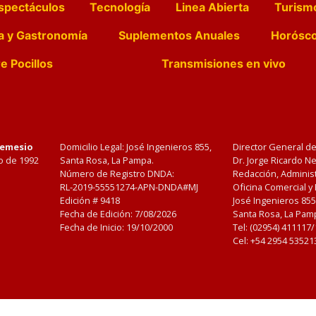
spectáculos
Tecnología
Linea Abierta
Turism
a y Gastronomía
Suplementos Anuales
Horósc
e Pocillos
Transmisiones en vivo
Nemesio
Domicilio Legal: José Ingenieros 855,
Director General d
o de 1992
Santa Rosa, La Pampa.
Dr. Jorge Ricardo 
Número de Registro DNDA:
Redacción, Administ
RL-2019-55551274-APN-DNDA#MJ
Oficina Comercial y
Edición #
9418
José Ingenieros 855
Fecha de Edición:
7/08/2026
Santa Rosa, La Pamp
Fecha de Inicio: 19/10/2000
Tel: (02954) 411117
Cel: +54 2954 53521