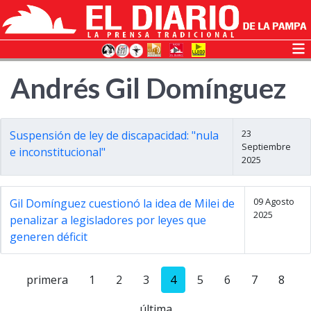
Andrés Gil Domínguez
23
Suspensión de ley de discapacidad: "nula
Septiembre
e inconstitucional"
2025
09 Agosto
Gil Domínguez cuestionó la idea de Milei de
2025
penalizar a legisladores por leyes que
generen déficit
primera
1
2
3
4
5
6
7
8
última