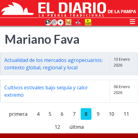
Mariano Fava
13 Enero
Actualidad de los mercados agropecuarios:
2026
contexto global, regional y local
06 Enero
Cultivos estivales bajo sequía y calor
2026
extremo
primera
4
5
6
7
8
9
10
11
12
última