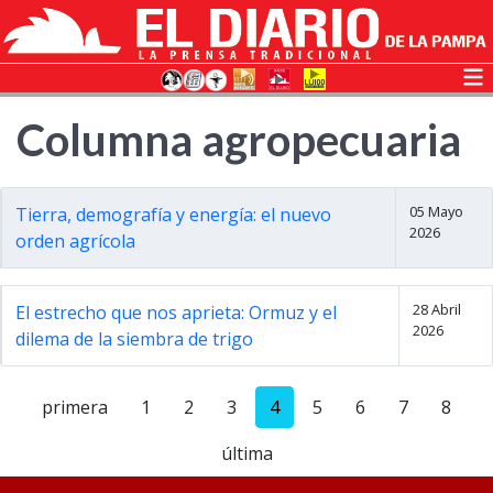
Columna agropecuaria
05 Mayo
Tierra, demografía y energía: el nuevo
2026
orden agrícola
28 Abril
El estrecho que nos aprieta: Ormuz y el
2026
dilema de la siembra de trigo
primera
1
2
3
4
5
6
7
8
última