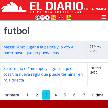
futbol
08 Mayo
Messi: "Amo jugar a la pelota y lo voy a
2026
hacer hasta que no pueda más"
28 Abril
Se terminó el "me tapo y digo cualquier
2026
cosa": la nueva regla que puede terminar en
roja directa
primera
1
2
3
4
5
6
7
última