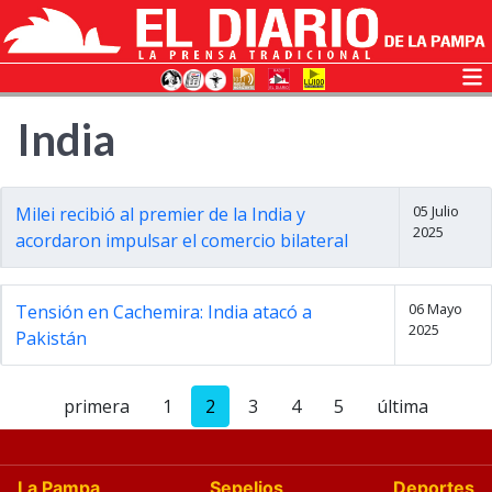
India
05 Julio
Milei recibió al premier de la India y
2025
acordaron impulsar el comercio bilateral
06 Mayo
Tensión en Cachemira: India atacó a
2025
Pakistán
primera
1
2
3
4
5
última
La Pampa
Sepelios
Deportes