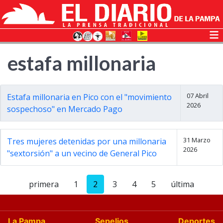
estafa millonaria
07 Abril
Estafa millonaria en Pico con el "movimiento
2026
sospechoso" en Mercado Pago
31 Marzo
Tres mujeres detenidas por una millonaria
2026
"sextorsión" a un vecino de General Pico
primera
1
2
3
4
5
última
La Pampa
Sepelios
Deportes