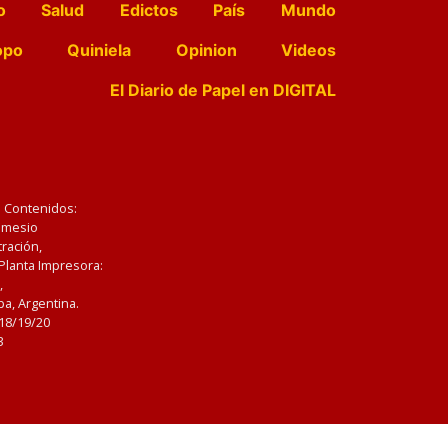
o
Salud
Edictos
País
Mundo
opo
Quiniela
Opinion
Videos
El Diario de Papel en DIGITAL
e Contenidos:
Nemesio
ración,
 Planta Impresora:
,
a, Argentina.
/18/19/20
3