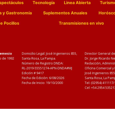
spectáculos
Tecnología
Linea Abierta
Turism
a y Gastronomía
Suplementos Anuales
Horósc
e Pocillos
Transmisiones en vivo
Nemesio
Domicilio Legal: José Ingenieros 855,
Director General d
o de 1992
Santa Rosa, La Pampa.
Dr. Jorge Ricardo 
Número de Registro DNDA:
Redacción, Administ
RL-2019-55551274-APN-DNDA#MJ
Oficina Comercial y
Edición #
9417
José Ingenieros 855
Fecha de Edición:
6/08/2026
Santa Rosa, La Pamp
Fecha de Inicio: 19/10/2000
Tel: (02954) 411117
Cel: +54 2954 53521