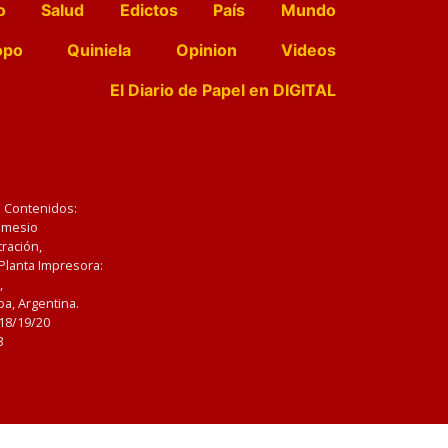
o
Salud
Edictos
País
Mundo
opo
Quiniela
Opinion
Videos
El Diario de Papel en DIGITAL
e Contenidos:
Nemesio
ración,
 Planta Impresora:
,
a, Argentina.
/18/19/20
3