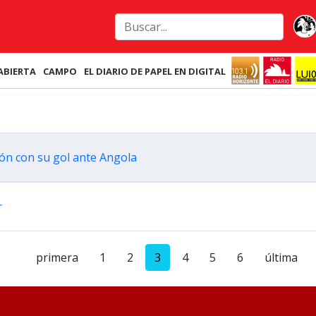
ABIERTA
CAMPO
EL DIARIO DE PAPEL EN DIGITAL
ión con su gol ante Angola
r
primera
1
2
3
4
5
6
última