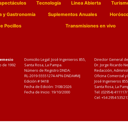
spectáculos
Tecnología
Linea Abierta
Turism
a y Gastronomía
Suplementos Anuales
Horósc
e Pocillos
Transmisiones en vivo
Nemesio
Domicilio Legal: José Ingenieros 855,
Director General d
o de 1992
Santa Rosa, La Pampa.
Dr. Jorge Ricardo 
Número de Registro DNDA:
Redacción, Administ
RL-2019-55551274-APN-DNDA#MJ
Oficina Comercial y
Edición #
9418
José Ingenieros 855
Fecha de Edición:
7/08/2026
Santa Rosa, La Pamp
Fecha de Inicio: 19/10/2000
Tel: (02954) 411117
Cel: +54 2954 53521