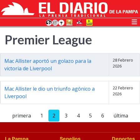
Premier League
28 Febrero
Mac Allister aportó un golazo para la
2026
victoria de Liverpool
22 Febrero
Mac Allister le dio un triunfo agónico a
2026
Liverpool
primera
1
2
3
4
5
6
última
La Pampa
Sepelios
Deportes