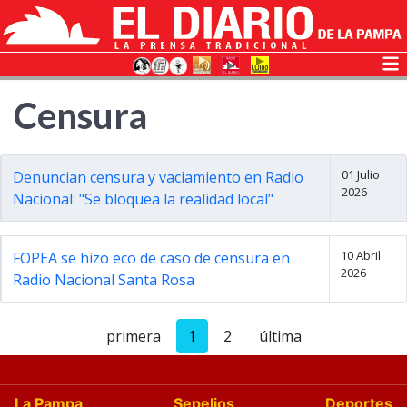
Censura
01 Julio
Denuncian censura y vaciamiento en Radio
2026
Nacional: "Se bloquea la realidad local"
10 Abril
FOPEA se hizo eco de caso de censura en
2026
Radio Nacional Santa Rosa
primera
1
2
última
La Pampa
Sepelios
Deportes