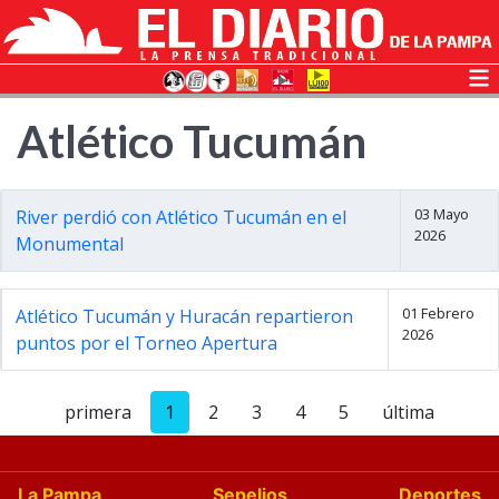
Atlético Tucumán
03 Mayo
River perdió con Atlético Tucumán en el
2026
Monumental
01 Febrero
Atlético Tucumán y Huracán repartieron
2026
puntos por el Torneo Apertura
primera
1
2
3
4
5
última
La Pampa
Sepelios
Deportes