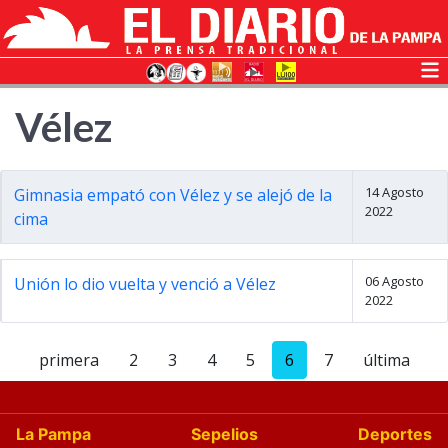
Vélez
14 Agosto
Gimnasia empató con Vélez y se alejó de la
2022
cima
06 Agosto
Unión lo dio vuelta y venció a Vélez
2022
primera
2
3
4
5
6
7
última
La Pampa
Sepelios
Deportes