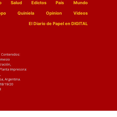
o
Salud
Edictos
País
Mundo
opo
Quiniela
Opinion
Videos
El Diario de Papel en DIGITAL
e Contenidos:
Nemesio
ración,
 Planta Impresora:
,
a, Argentina.
/18/19/20
3