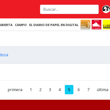
ABIERTA
CAMPO
EL DIARIO DE PAPEL EN DIGITAL
ndoza
primera
1
2
3
4
5
6
7
última