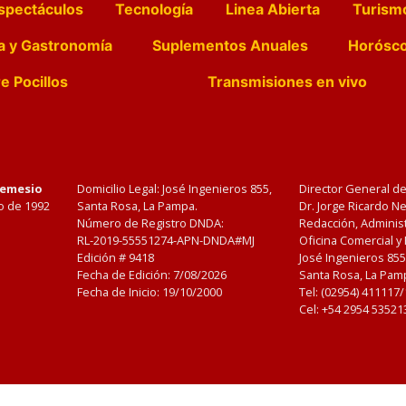
spectáculos
Tecnología
Linea Abierta
Turism
a y Gastronomía
Suplementos Anuales
Horósc
e Pocillos
Transmisiones en vivo
Nemesio
Domicilio Legal: José Ingenieros 855,
Director General d
o de 1992
Santa Rosa, La Pampa.
Dr. Jorge Ricardo 
Número de Registro DNDA:
Redacción, Administ
RL-2019-55551274-APN-DNDA#MJ
Oficina Comercial y
Edición #
9418
José Ingenieros 855
Fecha de Edición:
7/08/2026
Santa Rosa, La Pamp
Fecha de Inicio: 19/10/2000
Tel: (02954) 411117
Cel: +54 2954 53521