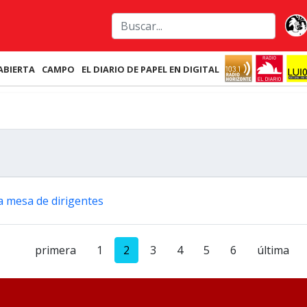
ABIERTA
CAMPO
EL DIARIO DE PAPEL EN DIGITAL
la mesa de dirigentes
primera
1
2
3
4
5
6
última