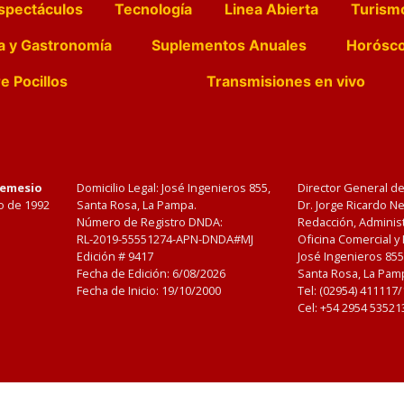
spectáculos
Tecnología
Linea Abierta
Turism
a y Gastronomía
Suplementos Anuales
Horósc
e Pocillos
Transmisiones en vivo
Nemesio
Domicilio Legal: José Ingenieros 855,
Director General d
o de 1992
Santa Rosa, La Pampa.
Dr. Jorge Ricardo 
Número de Registro DNDA:
Redacción, Administ
RL-2019-55551274-APN-DNDA#MJ
Oficina Comercial y
Edición #
9417
José Ingenieros 855
Fecha de Edición:
6/08/2026
Santa Rosa, La Pamp
Fecha de Inicio: 19/10/2000
Tel: (02954) 411117
Cel: +54 2954 53521