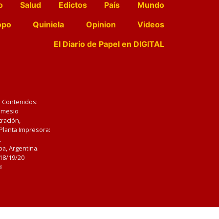
o
Salud
Edictos
País
Mundo
opo
Quiniela
Opinion
Videos
El Diario de Papel en DIGITAL
e Contenidos:
Nemesio
ración,
 Planta Impresora:
,
a, Argentina.
/18/19/20
3