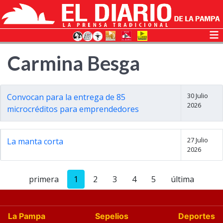
Carmina Besga
30 Julio
Convocan para la entrega de 85
2026
microcréditos para emprendedores
27 Julio
La manta corta
2026
primera
1
2
3
4
5
última
La Pampa
Sepelios
Deportes