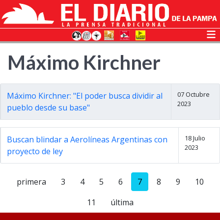
Máximo Kirchner
07 Octubre
Máximo Kirchner: "El poder busca dividir al
2023
pueblo desde su base"
18 Julio
Buscan blindar a Aerolíneas Argentinas con
2023
proyecto de ley
primera
3
4
5
6
7
8
9
10
11
última