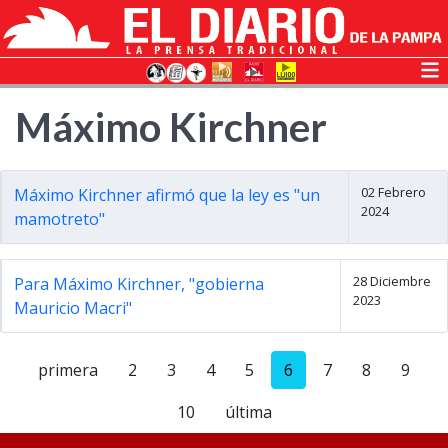
Máximo Kirchner
02 Febrero
Máximo Kirchner afirmó que la ley es "un
2024
mamotreto"
28 Diciembre
Para Máximo Kirchner, "gobierna
2023
Mauricio Macri"
primera
2
3
4
5
6
7
8
9
10
última