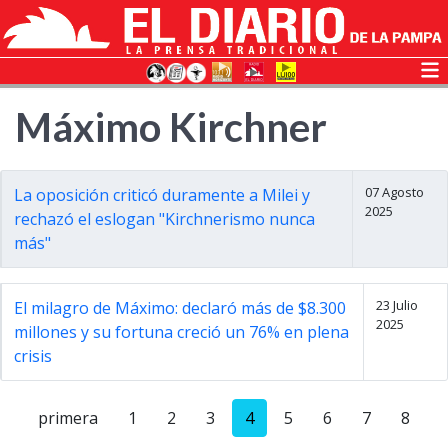
Máximo Kirchner
07 Agosto
La oposición criticó duramente a Milei y
2025
rechazó el eslogan "Kirchnerismo nunca
más"
23 Julio
El milagro de Máximo: declaró más de $8.300
2025
millones y su fortuna creció un 76% en plena
crisis
primera
1
2
3
4
5
6
7
8