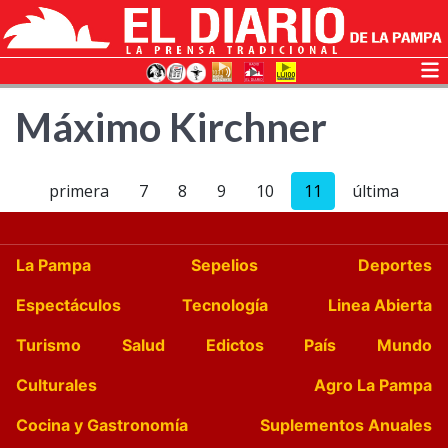
Máximo Kirchner
primera
7
8
9
10
11
última
La Pampa
Sepelios
Deportes
Espectáculos
Tecnología
Linea Abierta
Turismo
Salud
Edictos
País
Mundo
Culturales
Agro La Pampa
Cocina y Gastronomía
Suplementos Anuales