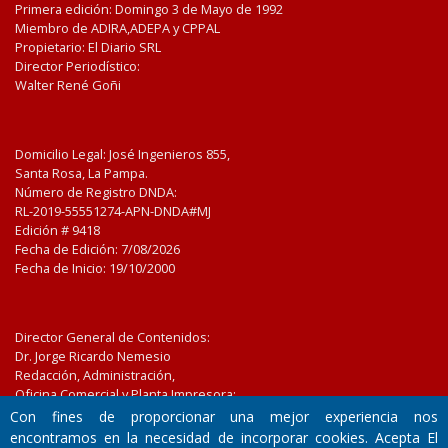
Primera edición: Domingo 3 de Mayo de 1992
Miembro de ADIRA,ADEPA y CPPAL
Propietario: El Diario SRL
Director Periodístico:
Walter René Goñi
Domicilio Legal: José Ingenieros 855,
Santa Rosa, La Pampa.
Número de Registro DNDA:
RL-2019-55551274-APN-DNDA#MJ
Edición #
9418
Fecha de Edición:
7/08/2026
Fecha de Inicio: 19/10/2000
Director General de Contenidos:
Dr. Jorge Ricardo Nemesio
Redacción, Administración,
Oficina Comercial y Planta Impresora:
José Ingenieros 855,
Con fines de proporcionar una mejor experiencia nos
Santa Rosa, La Pampa, Argentina.
encontramos en la necesidad de incorporar cookies. Acepta El