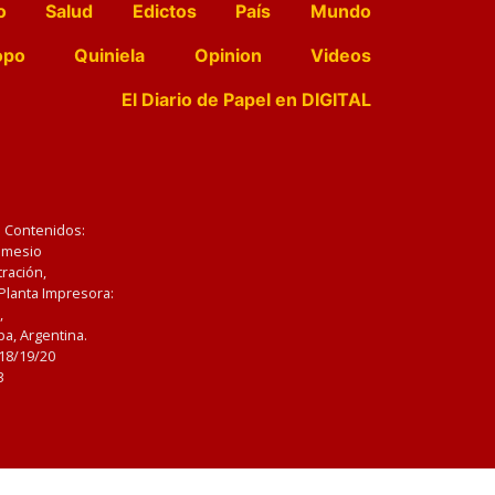
o
Salud
Edictos
País
Mundo
opo
Quiniela
Opinion
Videos
El Diario de Papel en DIGITAL
e Contenidos:
Nemesio
ración,
 Planta Impresora:
,
a, Argentina.
/18/19/20
3