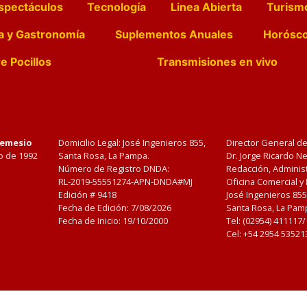
spectáculos
Tecnología
Linea Abierta
Turism
a y Gastronomía
Suplementos Anuales
Horósc
e Pocillos
Transmisiones en vivo
Nemesio
Domicilio Legal: José Ingenieros 855,
Director General d
o de 1992
Santa Rosa, La Pampa.
Dr. Jorge Ricardo 
Número de Registro DNDA:
Redacción, Administ
RL-2019-55551274-APN-DNDA#MJ
Oficina Comercial y
Edición #
9418
José Ingenieros 855
Fecha de Edición:
7/08/2026
Santa Rosa, La Pamp
Fecha de Inicio: 19/10/2000
Tel: (02954) 411117
Cel: +54 2954 53521