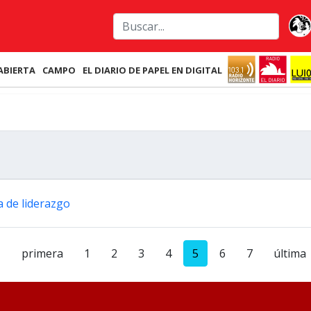
ABIERTA
CAMPO
EL DIARIO DE PAPEL EN DIGITAL
a de liderazgo
primera
1
2
3
4
5
6
7
última