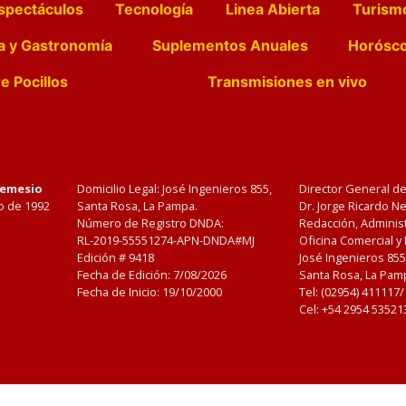
spectáculos
Tecnología
Linea Abierta
Turism
a y Gastronomía
Suplementos Anuales
Horósc
e Pocillos
Transmisiones en vivo
Nemesio
Domicilio Legal: José Ingenieros 855,
Director General d
o de 1992
Santa Rosa, La Pampa.
Dr. Jorge Ricardo 
Número de Registro DNDA:
Redacción, Administ
RL-2019-55551274-APN-DNDA#MJ
Oficina Comercial y
Edición #
9418
José Ingenieros 855
Fecha de Edición:
7/08/2026
Santa Rosa, La Pamp
Fecha de Inicio: 19/10/2000
Tel: (02954) 411117
Cel: +54 2954 53521