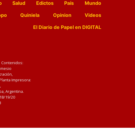
o
Salud
Edictos
País
Mundo
opo
Quiniela
Opinion
Videos
El Diario de Papel en DIGITAL
e Contenidos:
Nemesio
ración,
 Planta Impresora:
,
a, Argentina.
/18/19/20
3