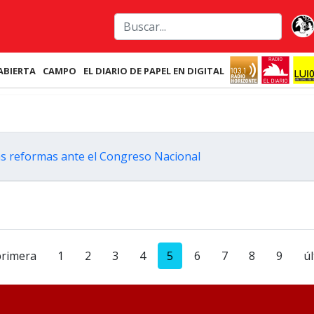
ABIERTA
CAMPO
EL DIARIO DE PAPEL EN DIGITAL
s reformas ante el Congreso Nacional
primera
1
2
3
4
5
6
7
8
9
ú