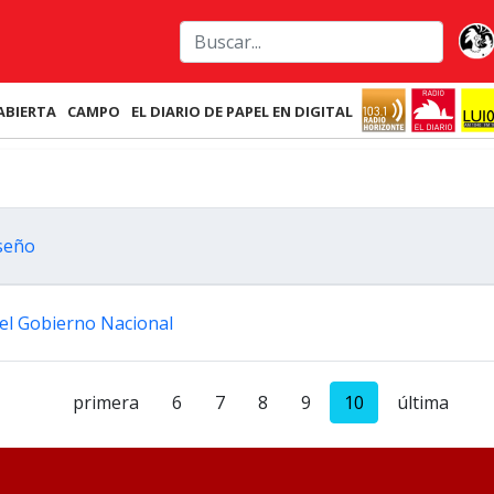
ABIERTA
CAMPO
EL DIARIO DE PAPEL EN DIGITAL
oseño
 el Gobierno Nacional
primera
6
7
8
9
10
última