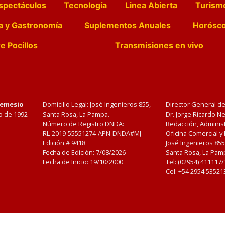
spectáculos
Tecnología
Linea Abierta
Turism
a y Gastronomía
Suplementos Anuales
Horósc
e Pocillos
Transmisiones en vivo
Nemesio
Domicilio Legal: José Ingenieros 855,
Director General d
o de 1992
Santa Rosa, La Pampa.
Dr. Jorge Ricardo 
Número de Registro DNDA:
Redacción, Administ
RL-2019-55551274-APN-DNDA#MJ
Oficina Comercial y
Edición #
9418
José Ingenieros 855
Fecha de Edición:
7/08/2026
Santa Rosa, La Pamp
Fecha de Inicio: 19/10/2000
Tel: (02954) 411117
Cel: +54 2954 53521