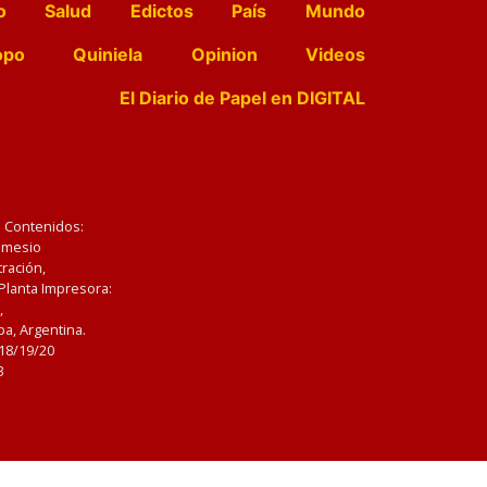
o
Salud
Edictos
País
Mundo
opo
Quiniela
Opinion
Videos
El Diario de Papel en DIGITAL
e Contenidos:
Nemesio
ración,
 Planta Impresora:
,
a, Argentina.
/18/19/20
3