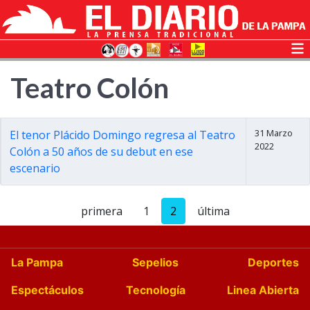
Teatro Colón
31 Marzo
El tenor Plácido Domingo regresa al Teatro
2022
Colón a 50 años de su debut en ese
escenario
primera
1
2
última
La Pampa
Sepelios
Deportes
Espectáculos
Tecnología
Linea Abierta