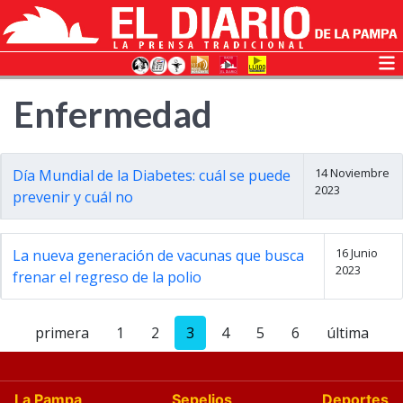
Enfermedad
14 Noviembre
Día Mundial de la Diabetes: cuál se puede
2023
prevenir y cuál no
16 Junio
La nueva generación de vacunas que busca
2023
frenar el regreso de la polio
primera
1
2
3
4
5
6
última
La Pampa
Sepelios
Deportes