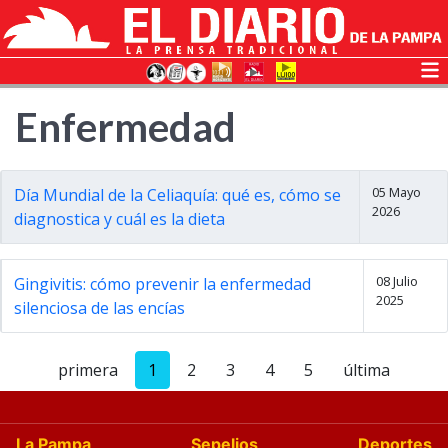
Enfermedad
05 Mayo
Día Mundial de la Celiaquía: qué es, cómo se
2026
diagnostica y cuál es la dieta
08 Julio
Gingivitis: cómo prevenir la enfermedad
2025
silenciosa de las encías
primera
1
2
3
4
5
última
La Pampa
Sepelios
Deportes