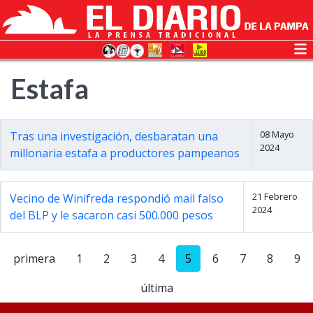
Estafa
08 Mayo
Tras una investigación, desbaratan una
2024
millonaria estafa a productores pampeanos
21 Febrero
Vecino de Winifreda respondió mail falso
2024
del BLP y le sacaron casi 500.000 pesos
primera
1
2
3
4
5
6
7
8
9
última