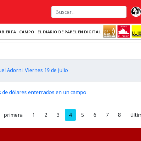
ABIERTA
CAMPO
EL DIARIO DE PAPEL EN DIGITAL
l Adorni. Viernes 19 de julio
s de dólares enterrados en un campo
primera
1
2
3
4
5
6
7
8
últi