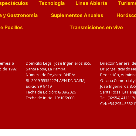
spectáculos
Tecnología
Linea Abierta
Turism
a y Gastronomía
Suplementos Anuales
Horósc
e Pocillos
Transmisiones en vivo
Nemesio
Domicilio Legal: José Ingenieros 855,
Director General d
o de 1992
Santa Rosa, La Pampa.
Dr. Jorge Ricardo 
Número de Registro DNDA:
Redacción, Administ
RL-2019-55551274-APN-DNDA#MJ
Oficina Comercial y
Edición #
9419
José Ingenieros 855
Fecha de Edición:
8/08/2026
Santa Rosa, La Pamp
Fecha de Inicio: 19/10/2000
Tel: (02954) 411117
Cel: +54 2954 53521