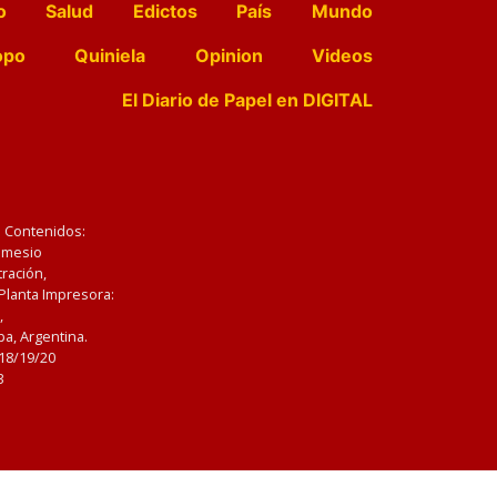
o
Salud
Edictos
País
Mundo
opo
Quiniela
Opinion
Videos
El Diario de Papel en DIGITAL
e Contenidos:
Nemesio
ración,
 Planta Impresora:
,
a, Argentina.
/18/19/20
3