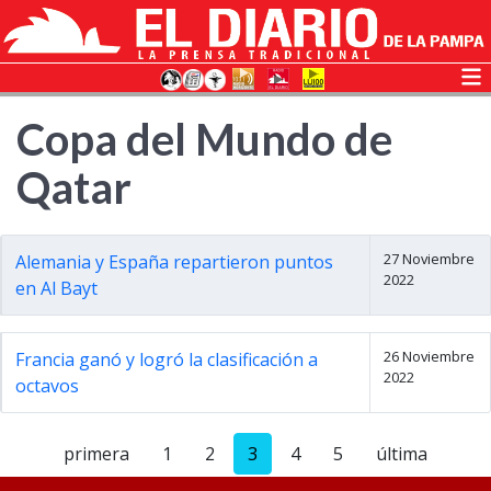
Copa del Mundo de
Qatar
27 Noviembre
Alemania y España repartieron puntos
2022
en Al Bayt
26 Noviembre
Francia ganó y logró la clasificación a
2022
octavos
primera
1
2
3
4
5
última