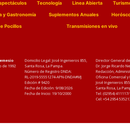
spectáculos
Tecnología
Linea Abierta
Turism
a y Gastronomía
Suplementos Anuales
Horósc
e Pocillos
Transmisiones en vivo
Nemesio
Domicilio Legal: José Ingenieros 855,
Director General d
o de 1992
Santa Rosa, La Pampa.
Dr. Jorge Ricardo 
Número de Registro DNDA:
Redacción, Administ
RL-2019-55551274-APN-DNDA#MJ
Oficina Comercial y
Edición #
9420
José Ingenieros 855
Fecha de Edición:
9/08/2026
Santa Rosa, La Pamp
Fecha de Inicio: 19/10/2000
Tel: (02954) 411117
Cel: +54 2954 53521