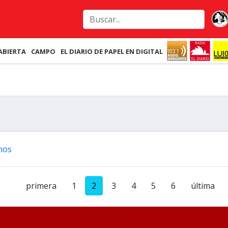
ABIERTA
CAMPO
EL DIARIO DE PAPEL EN DIGITAL
nos
primera
1
2
3
4
5
6
última