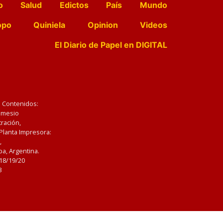
o
Salud
Edictos
País
Mundo
opo
Quiniela
Opinion
Videos
El Diario de Papel en DIGITAL
e Contenidos:
Nemesio
ración,
 Planta Impresora:
,
a, Argentina.
/18/19/20
3