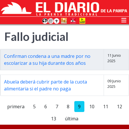
Fallo judicial
11 Junio
Confirman condena a una madre por no
2025
escolarizar a su hija durante dos años
09 Junio
Abuela deberá cubrir parte de la cuota
2025
alimentaria si el padre no paga
primera
5
6
7
8
9
10
11
12
13
última