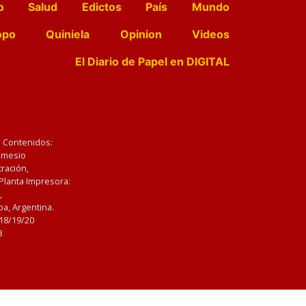
o
Salud
Edictos
País
Mundo
opo
Quiniela
Opinion
Videos
El Diario de Papel en DIGITAL
e Contenidos:
Nemesio
ración,
 Planta Impresora:
,
a, Argentina.
/18/19/20
3