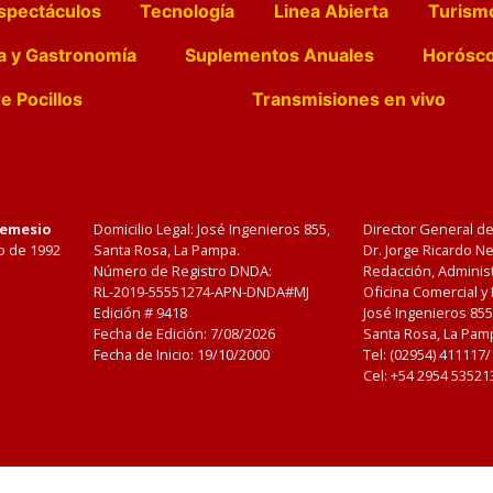
spectáculos
Tecnología
Linea Abierta
Turism
a y Gastronomía
Suplementos Anuales
Horósc
e Pocillos
Transmisiones en vivo
Nemesio
Domicilio Legal: José Ingenieros 855,
Director General d
o de 1992
Santa Rosa, La Pampa.
Dr. Jorge Ricardo 
Número de Registro DNDA:
Redacción, Administ
RL-2019-55551274-APN-DNDA#MJ
Oficina Comercial y
Edición #
9418
José Ingenieros 855
Fecha de Edición:
7/08/2026
Santa Rosa, La Pamp
Fecha de Inicio: 19/10/2000
Tel: (02954) 411117
Cel: +54 2954 53521