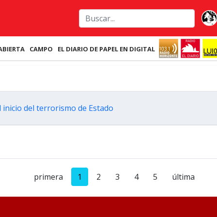
ABIERTA
CAMPO
EL DIARIO DE PAPEL EN DIGITAL
nicio del terrorismo de Estado
primera
1
2
3
4
5
última